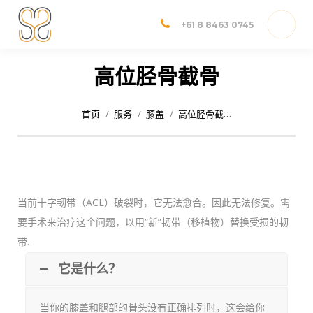
Dr Shannon Sim
Adelaide Orthopedic Surgeon
+61 8 8463 0745
高位胫骨截骨
您在这里：
首页
服务
膝盖
高位胫骨截…
当前十字韧带（ACL）破裂时，它无法愈合。因此无法修复。需
要手术来治疗这个问题，以用“新”韧带（移植物）替换受损的韧
带.
它是什么？
当你的膝盖和腿部的骨头没有正确排列时，这会给你