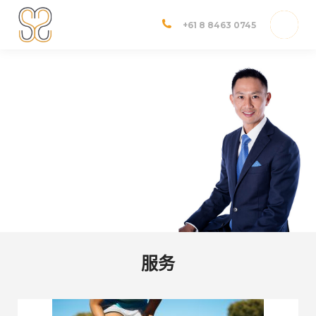
Dr Shannon Sim
Adelaide Orthopedic Surgeon
+61 8 8463 0745
Dr. Shannon Sim
澳大利亚专业的骨科外科医生，专注于膝盖，肩部和运动损伤。
請电 8463 0745 预约咨询
服务