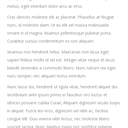
metus, eget interdum dolor arcu ac eros.
Cras ultricies molestie elit ac placerat. Phasellus at feugiat
nunc, id molestie diam. Ut eu elit vel massa malesuada
ornare in id magna. Vivamus pellentesque pulvinar porta.
Curabitur cursus condimentum ex non aliquam
Vivamus non hendrerit tellus. Maecenas non lacus eget
sapien finibus mollis id vel est. Integer vitae neque et lacus
blandit venenatis a commodo libero. Nunc rutrum nisi eget
nunc semper, nec aliquam lectus interdum.
Nunc lacus dui, hendrerit ut ligula vitae, hendrerit aliquet dui.
Vestibulum ante ipsum primis in faucibus orci luctus et
ultrices posuere cubilia Curae; Aliquam dignissim iaculis turpis
in aliquet. Fusce leo eros, dignissim vel nibh ac, facilisis
congue elit. Duis viverra nibh lectus, nec molestie libero
suscipit lacinia. Nunc dapibus turpis nisl, porttitor pulvinar