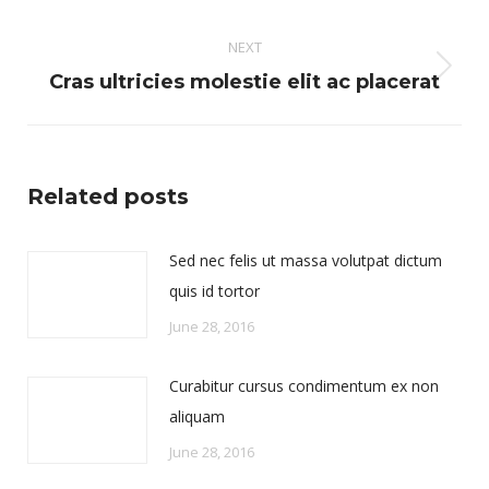
post:
NEXT
Next
Cras ultricies molestie elit ac placerat
post:
Related posts
Sed nec felis ut massa volutpat dictum
quis id tortor
June 28, 2016
Curabitur cursus condimentum ex non
aliquam
June 28, 2016