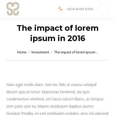
Dr Shannon Sim
Adelaide Orthopedic Surgeon
+61 8 8463 0745
The impact of lorem
ipsum in 2016
You are here:
Home
Investment
The impact of lorem ipsum…
Nam eget mollis diam. Sed nec felis ut massa volutpat
dictum quis id tortor. Maecenas hendrerit, dui quis
condimentum eleifend, orci lacus rutrum libero, ac tempus
sem justo quis ex. Mauris vestibulum dapibus auctor.
Quisque fringilla, ex sed vestibulum sodales, arcu nisi placerat