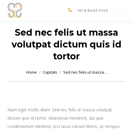
Dr Shannon Sim
Adelaide Orthopedic Surgeon
+61 8 8463 0745
Sed nec felis ut massa
volutpat dictum quis id
tortor
You are here:
Home
Capitals
Sed nec felis ut massa…
Nam eget mollis diam. Sed nec felis ut massa volutpat
dictum quis id tortor. Maecenas hendrerit, dui quis
condimentum eleifend, orci lacus rutrum libero, ac tempus