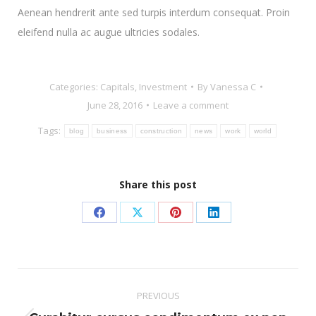
Aenean hendrerit ante sed turpis interdum consequat. Proin
eleifend nulla ac augue ultricies sodales.
Categories:
Capitals
,
Investment
By
Vanessa C
June 28, 2016
Leave a comment
Tags:
blog
business
construction
news
work
world
Share this post
Share
Share
Share
Share
on
on
on
on
Facebook
X
Pinterest
LinkedIn
Post
PREVIOUS
navigation