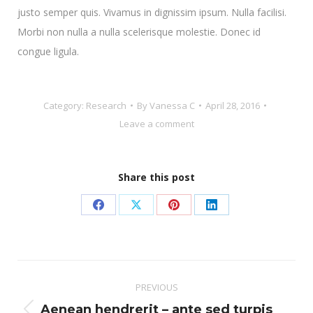
justo semper quis. Vivamus in dignissim ipsum. Nulla facilisi.
Morbi non nulla a nulla scelerisque molestie. Donec id
congue ligula.
Category:
Research
By
Vanessa C
April 28, 2016
Leave a comment
Share this post
Share
Share
Share
Share
on
on
on
on
Facebook
X
Pinterest
LinkedIn
Post
PREVIOUS
navigation
Aenean hendrerit – ante sed turpis