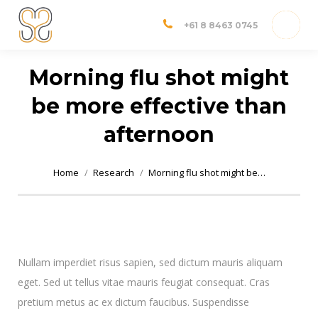
Dr Shannon Sim
Adelaide Orthopedic Surgeon
+61 8 8463 0745
Morning flu shot might
be more effective than
afternoon
You are here:
Home
Research
Morning flu shot might be…
Nullam imperdiet risus sapien, sed dictum mauris aliquam
eget. Sed ut tellus vitae mauris feugiat consequat. Cras
pretium metus ac ex dictum faucibus. Suspendisse