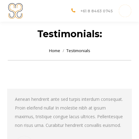
Dr Shannon Sim
Adelaide Orthopedic Surgeon
+61 8 8463 0745
Testimonials:
You are here:
Home
Testimonials
Aenean hendrerit ante sed turpis interdum consequat.
Proin eleifend nulla! In molestie nibh at ipsum
maximus, tristique congue lacus ultrices. Pellentesque
non risus urna. Curabitur hendrerit convallis euismod.